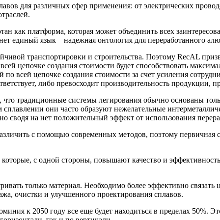
плавов для различных сфер применения: от электрических прово
отраслей.
ботан как платформа, которая может объединить всех заинтерес
нет единый язык – надежная онтология для переработанного ал
чивой транспортировки и строительства. Поэтому RecAL призв
 всей цепочке создания стоимости будет способствовать максим
по всей цепочке создания стоимости за счет усиления сотруднич
ответствует, либо превосходит производительность продукции, 
м, что традиционные системы легирования обычно основаны то
 сплавлении они часто образуют нежелательные интерметалличе
о сводя на нет положительный эффект от использования перера
азличить с помощью современных методов, поэтому первичная с
, которые, с одной стороны, повышают качество и эффективность
ривать только материал. Необходимо более эффективно связать 
ажа, очистки и улучшенного проектирования сплавов.
миния к 2050 году все еще будет находиться в пределах 50%. 
горизонтали, так и по вертикали.