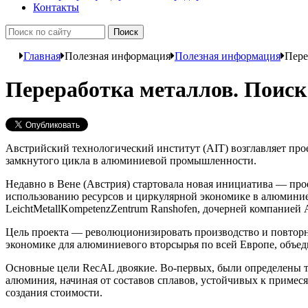
Контакты
Главная
Полезная информация
Полезная информация
Пере
Переработка металлов. Поис
Австрийский технологический институт (AIT) возглавляет пр
замкнутого цикла в алюминиевой промышленности.
Недавно в Вене (Австрия) стартовала новая инициатива — прое
использованию ресурсов и циркулярной экономике в алюминие
LeichtMetallKompetenzZentrum Ranshofen, дочерней компанией 
Цель проекта — революционизировать производство и повторн
экономике для алюминиевого вторсырья по всей Европе, объе
Основные цели RecAL двоякие. Во-первых, были определены т
алюминия, начиная от составов сплавов, устойчивых к приме
создания стоимости.