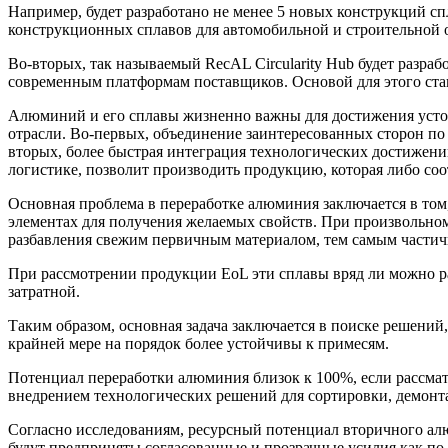
Например, будет разработано не менее 5 новых конструкций с
конструкционных сплавов для автомобильной и строительной 
Во-вторых, так называемый RecAL Circularity Hub будет разра
современным платформам поставщиков. Основой для этого ста
Алюминий и его сплавы жизненно важны для достижения устой
отрасли. Во-первых, объединение заинтересованных сторон по
вторых, более быстрая интеграция технологических достижений 
логистике, позволит производить продукцию, которая либо со
Основная проблема в переработке алюминия заключается в то
элементах для получения желаемых свойств. При произвольном
разбавления свежим первичным материалом, тем самым частичн
При рассмотрении продукции EoL эти сплавы вряд ли можно р
затратной.
Таким образом, основная задача заключается в поиске решений
крайней мере на порядок более устойчивы к примесям.
Потенциал переработки алюминия близок к 100%, если рассмат
внедрением технологических решений для сортировки, демонт
Согласно исследованиям, ресурсный потенциал вторичного алю
будут предприняты согласованные и прозрачные усилия как по 