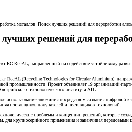
работка металлов. Поиск лучших решений для переработки алю
к лучших решений для перера
оект ЕС RecAL, направленный на содействие устойчивому разви
кт RecAL (Recycling Technologies for Circular Aluminium), нап
вой промышленности. Проект объединяет 19 организаций-партн
Австрийского технологического института AIT.
ое использование алюминия посредством создания цифровой каб
диняя поставщиков покупателей и поставщиков технологий.
ехнологические проблемы и концепции решений, которые создад
сям, для крупносерийного применения и заканчивая передовым